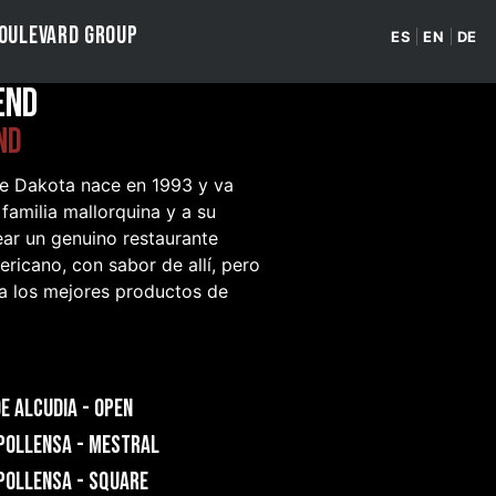
OULEVARD GROUP
ES
EN
DE
END
ND
de Dakota nace en 1993 y va
 familia mallorquina y a su
ar un genuino restaurante
ricano, con sabor de allí, pero
 a los mejores productos de
E ALCUDIA - OPEN
POLLENSA - MESTRAL
POLLENSA - SQUARE