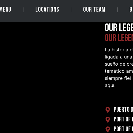
MENU
LOCATIONS
OUR TEAM
B
OUR LEG
OUR LEGE
La historia 
ligada a una
sueño de cre
temático ame
siempre fiel
aquí.
PUERTO D
PORT OF 
PORT OF 